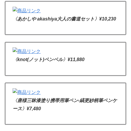
〈あかしや akashiya大人の書道セット〉
¥10,230
〈knot(ノット)ペンベル〉
¥11,880
〈唐様三昧漆塗り携帯用筆ペン-縞更紗柄筆ペンケ
ース〉
¥7,480