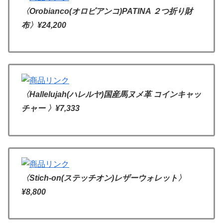
〈Orobianco(オロビアンコ)PATINA ２つ折り財
布〉
¥24,200
〈Hallelujah(ハレルヤ)国産馬ヌメ革 コインキャッ
チャー 〉
¥7,333
〈Stich-on(ステッチオン)レザーウォレット〉
¥8,800