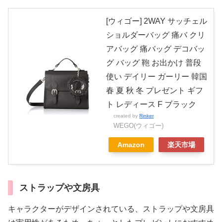
[ウィゴー] 2WAY サッチェル
ショルダーバッグ 痛バ クリ
アバッグ 痛バッグ デコバッ
グ バッグ 鞄 お出かけ 普段
使い デイリー ガーリー 韓国
春 夏 秋 冬 プレゼント ギフ
ト レディース F ブラック
created by
Rinker
WEGO(ウィゴー)
Amazon
楽天市場
ストラップや文房具
キャラクターがデザインされている、ストラップや文房具