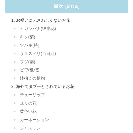
目次
お祝いにふさわしくないお花
ヒガンバナ(彼岸花)
キク(菊)
ツバキ(椿)
サルスベリ(百日紅)
フジ(藤)
ビワ(枇杷)
鉢植えの植物
海外でタブーとされているお花
チューリップ
ユリの花
黄色い花
カーネーション
ジャスミン