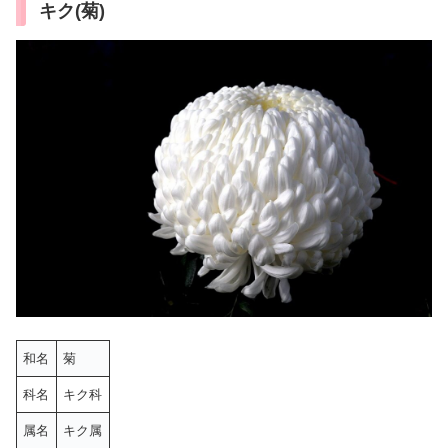
キク(菊)
和名
菊
科名
キク科
属名
キク属