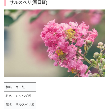
サルスベリ(百日紅)
和名
百日紅
科名
ミソハギ科
属名
サルスベリ属