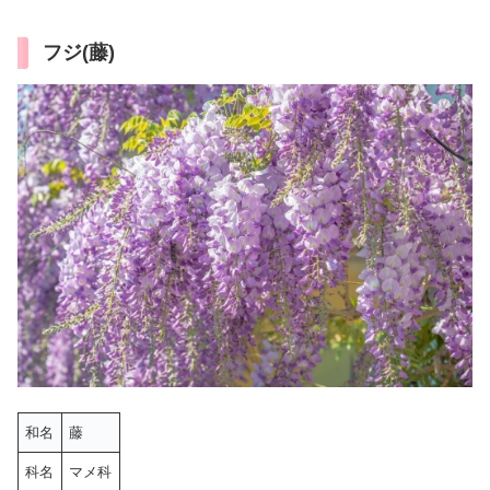
フジ(藤)
和名
藤
科名
マメ科