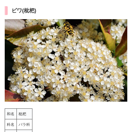
ビワ(枇杷)
和名
枇杷
科名
バラ科