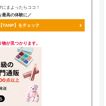
びにまよったらココ！
を最高の体験に／
【TANP】をチェック
り物が見つかります。