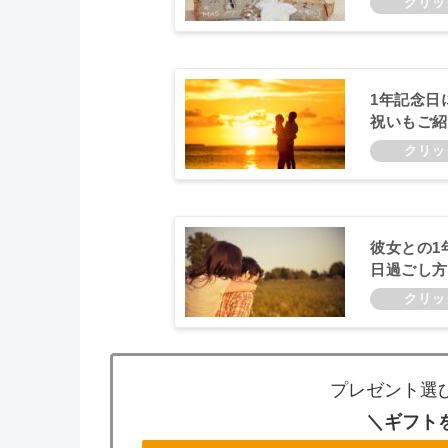
1年記念日
祝いもご紹
彼女との1
日過ごし方
プレゼント選
＼ギフト