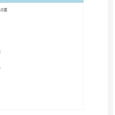
0選
む
キ