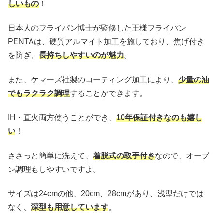
しいもの
！
日本人のフライパン博士が監修した王様フライパン
PENTAは、硬質アルマイト加工を施しており、焦げ付き
を防ぎ、
長持ちしやすいのが魅力
。
また、ケマーズ社製のコーティング加工により、
少量の油
でもラクラク調理
することができます。
IH・直火両方使うことができ、
10年保証付きなのも嬉し
い
！
ささっと簡単に洗えて、
着脱式の取手付き
なので、オーブ
ン調理もしやすいですよ。
サイズは24cmの他、20cm、28cmがあり、浅型だけでは
なく、
深型も用意しています
。