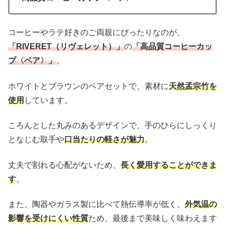
コーヒーやラテ好きのご両親にぴったりなのが、
「RIVERET（リヴェレット）」
の
「高品質コーヒーカッ
プ〈ペア〉」
。
ホワイトとブラウンのペアセットで、素材に
天然孟宗竹を
使用
しています。
ころんとした丸みのあるデザインで、手のひらにしっくり
となじむ取手や
口当たりの軽さが魅力
。
丈夫で割れる心配がないため、
長く愛用することができま
す
。
また、陶器やガラス製に比べて熱伝導率が低く、
外気温の
影響を受けにくい性質
ため、最後まで美味しく味わえます