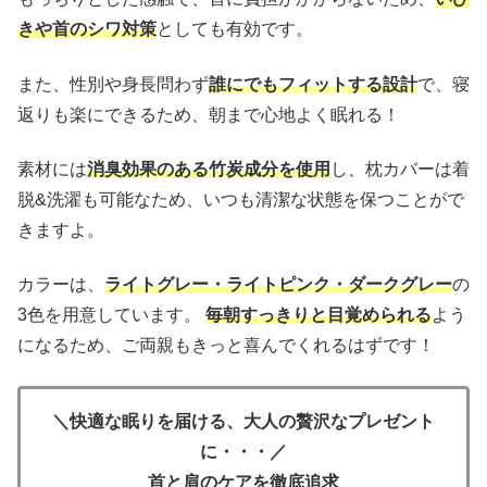
きや首のシワ対策
としても有効です。
また、性別や身長問わず
誰にでもフィットする設計
で、寝
返りも楽にできるため、朝まで心地よく眠れる！
素材には
消臭効果のある竹炭成分を使用
し、枕カバーは着
脱&洗濯も可能なため、いつも清潔な状態を保つことがで
きますよ。
カラーは、
ライトグレー・ライトピンク・ダークグレー
の
3色を用意しています。
毎朝すっきりと目覚められる
よう
になるため、ご両親もきっと喜んでくれるはずです！
＼快適な眠りを届ける、大人の贅沢なプレゼント
に・・・／
首と肩のケアを徹底追求