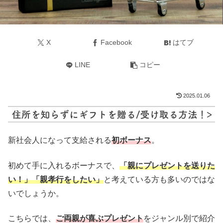
X
Facebook
はてブ
LINE
コピー
2025.01.06
新社会人になって支給される
初ボーナス
。
初めて手に入れるボーナスで、
「親にプレゼントを送りた
い！」「親孝行をしたい」
と考えている方も多いのではな
いでしょうか。
こちらでは、
ご両親
が喜
ぶプレゼント
をジャンル別で紹介